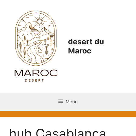
Aller
au
contenu
desert du
Maroc
Menu
hub Casablanca