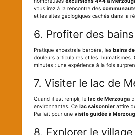
nombreuses
excursions 4×4 à Merzoug
vous irez à la rencontre des
communauté
et les sites géologiques cachés dans la ré
6. Profiter des bain
Pratique ancestrale berbère, les
bains de
douleurs articulaires et les rhumatismes
minutes : une expérience à la fois surpren
7. Visiter le lac de 
Quand il est rempli, le
lac de Merzouga
of
environnantes. Ce
lac saisonnier
attire 
Parfait pour une
visite guidée à Merzou
8. Explorer le villag