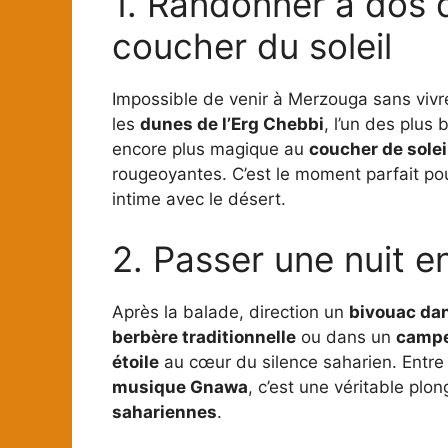
1. Randonner à dos 
coucher du soleil
Impossible de venir à Merzouga sans viv
les
dunes de l’Erg Chebbi
, l’un des plus
encore plus magique au
coucher de solei
rougeoyantes. C’est le moment parfait p
intime avec le désert.
2. Passer une nuit e
Après la balade, direction un
bivouac dan
berbère traditionnelle
ou dans un
campe
étoile
au cœur du silence saharien. Entr
musique Gnawa
, c’est une véritable plo
sahariennes
.