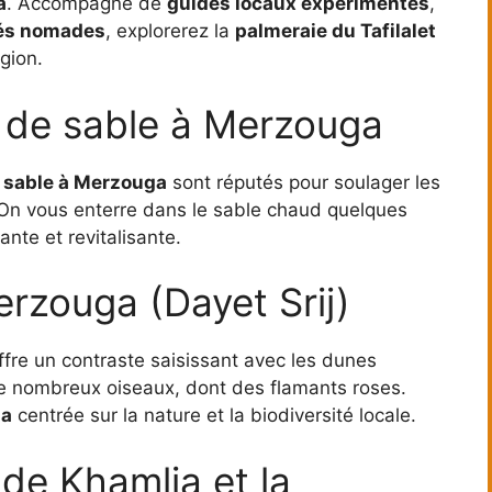
a
. Accompagné de
guides locaux expérimentés
,
s nomades
, explorerez la
palmeraie du Tafilalet
gion.
s de sable à Merzouga
 sable à Merzouga
sont réputés pour soulager les
. On vous enterre dans le sable chaud quelques
ante et revitalisante.
Merzouga (Dayet Srij)
fre un contraste saisissant avec les dunes
de nombreux oiseaux, dont des flamants roses.
ga
centrée sur la nature et la biodiversité locale.
e de Khamlia et la