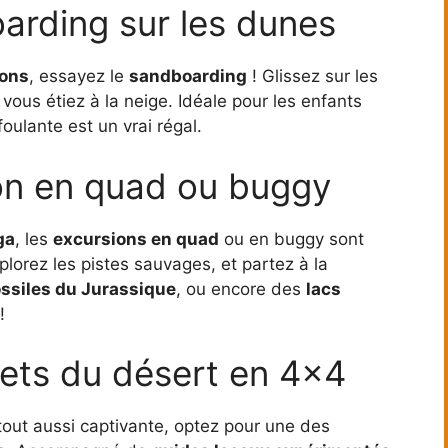
oarding sur les dunes
ions
, essayez le
sandboarding
! Glissez sur les
ous étiez à la neige. Idéale pour les enfants
oulante est un vrai régal.
ion en quad ou buggy
ga
, les
excursions en quad
ou en buggy sont
plorez les pistes sauvages, et partez à la
ossiles du Jurassique
, ou encore des
lacs
!
rets du désert en 4×4
tout aussi captivante, optez pour une des