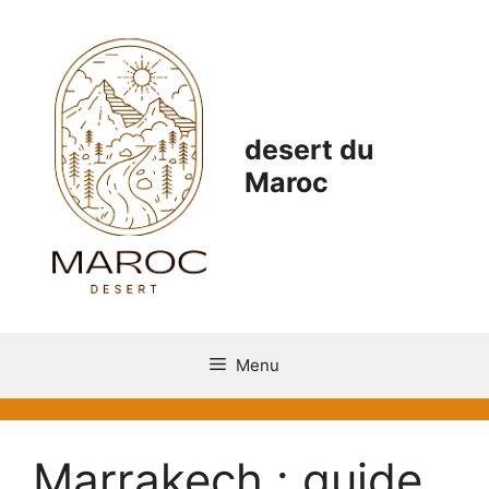
Aller
au
contenu
desert du
Maroc
Menu
Marrakech : guide