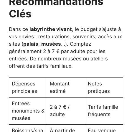
Recommandations
Clés
Dans ce
labyrinthe vivant
, le budget s’ajuste à
vos envies : restaurations, souvenirs, accès aux
sites (
palais
,
musées
…). Comptez
généralement 2 à 7 € par adulte pour les
entrées. De nombreux musées ou ateliers
offrent des tarifs familiaux.
Dépenses
Montant
Notes
principales
estimé
pratiques
Entrées
2 à 7 € /
Tarifs famille
monuments &
adulte
fréquents
musées
Boissons/sna
À partir de
Eau vendue