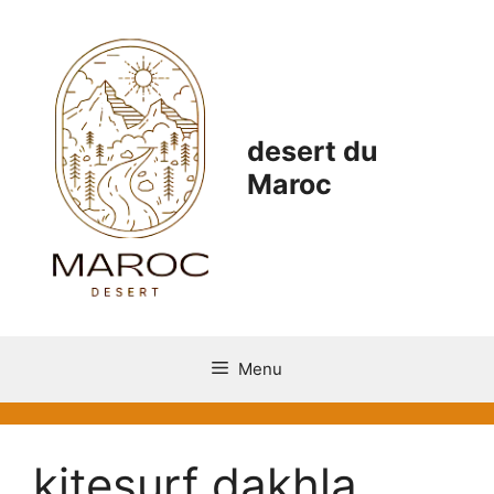
Aller
au
contenu
desert du
Maroc
Menu
kitesurf dakhla