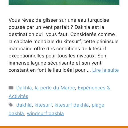
Vous rêvez de glisser sur une eau turquoise
poussé par un vent parfait ? Dakhla est la
destination qu’il vous faut. Considérée comme
la capitale mondiale du kitesurf, cette péninsule
marocaine offre des conditions de kitesurf
exceptionnelles pour tous les niveaux. Son
immense lagune sécurisante et son vent
constant en font le lieu idéal pour …
Lire la suite
Catégories
Dakhla, la perle du Maroc
,
Expériences &
Activités
Étiquettes
dakhla
,
kitesurf
,
kitesurf dakhla
,
plage
dakhla
,
windsurf dakhla