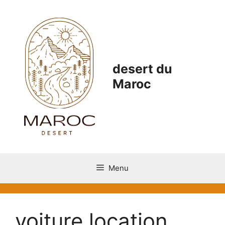
Aller
au
contenu
desert du
Maroc
Menu
voiture location