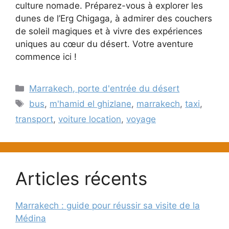
culture nomade. Préparez-vous à explorer les
dunes de l’Erg Chigaga, à admirer des couchers
de soleil magiques et à vivre des expériences
uniques au cœur du désert. Votre aventure
commence ici !
Catégories
Marrakech, porte d'entrée du désert
Étiquettes
bus
,
m'hamid el ghizlane
,
marrakech
,
taxi
,
transport
,
voiture location
,
voyage
Articles récents
Marrakech : guide pour réussir sa visite de la
Médina