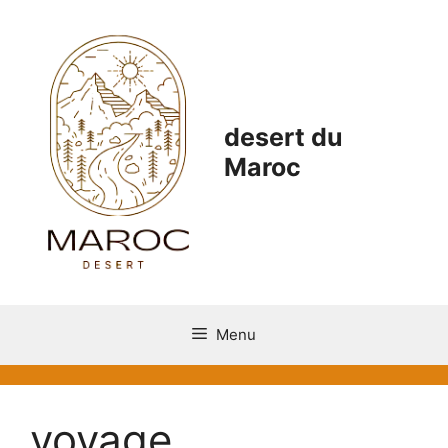
Aller
au
contenu
desert du
Maroc
Menu
voyage