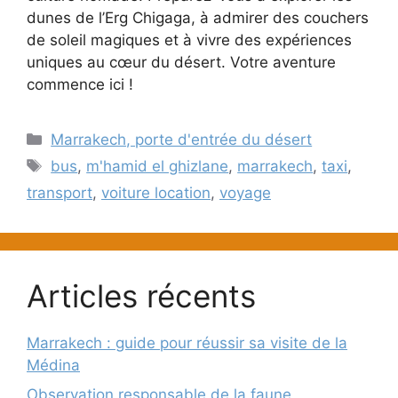
dunes de l’Erg Chigaga, à admirer des couchers
de soleil magiques et à vivre des expériences
uniques au cœur du désert. Votre aventure
commence ici !
Catégories
Marrakech, porte d'entrée du désert
Étiquettes
bus
,
m'hamid el ghizlane
,
marrakech
,
taxi
,
transport
,
voiture location
,
voyage
Articles récents
Marrakech : guide pour réussir sa visite de la
Médina
Observation responsable de la faune